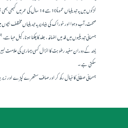
لڑکوں میں یہ تبدیلیاں عموماً10سے 14 سال کی عمر میں کبھی بھی شروع ہو سکتی ہیں۔
صحت،آب وہوا اور خوراک کی بنیاد پر یہ تبدیلیاں مختلف بچوں می
جسمانی تبدیلیوں میں قد میں اضافہ ، جلد کاچکنا ہونا، کیل مہاسے
نیند کے دوران سفید رطوبت کا انزال کسی بیماری کی علامت نہیں 
سکتی ہے ۔
جسمانی صفائی کا خیال رکھ کر اور صاف ستھرے کپڑے اور زیر جا