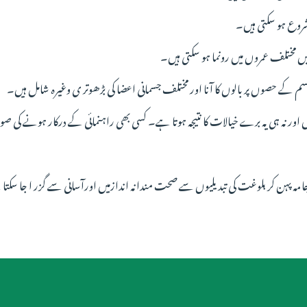
ں مختلف عمروں میں رونما ہو سکتی ہیں۔
، جسم کے حصوں پر بالوں کا آنا اور مختلف جسمانی اعضا کی بڑھوتر ی وغیرہ شامل ہیں۔
اور نہ ہی یہ برے خیالات کا نتیجہ ہوتا ہے۔ کسی بھی راہنمائی کے درکار ہونے کی صو
مہ پہن کر بلوغت کی تبدیلیوں سے صحت مندانہ اندازمیں اورآسانی سے گزر ا جا سکت