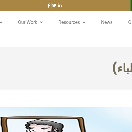
Our Work
Resources
News
O
اء