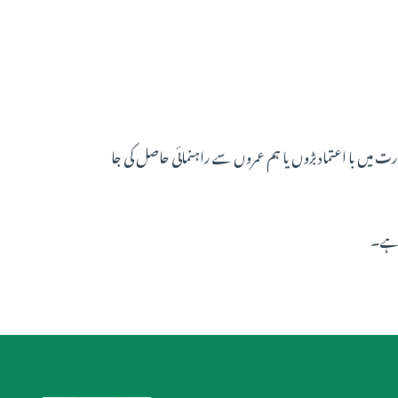
رت میں با اعتماد بڑوں یا ہم عمروں سے راہنمائی حاصل کی جا
ا ہے۔